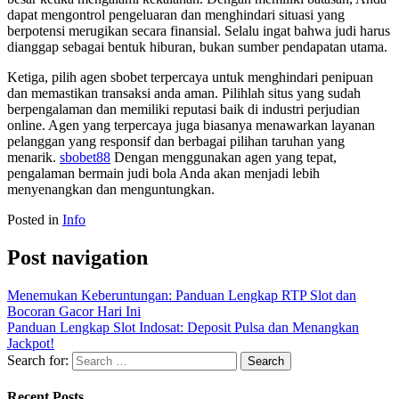
dapat mengontrol pengeluaran dan menghindari situasi yang
berpotensi merugikan secara finansial. Selalu ingat bahwa judi harus
dianggap sebagai bentuk hiburan, bukan sumber pendapatan utama.
Ketiga, pilih agen sbobet terpercaya untuk menghindari penipuan
dan memastikan transaksi anda aman. Pilihlah situs yang sudah
berpengalaman dan memiliki reputasi baik di industri perjudian
online. Agen yang terpercaya juga biasanya menawarkan layanan
pelanggan yang responsif dan berbagai pilihan taruhan yang
menarik.
sbobet88
Dengan menggunakan agen yang tepat,
pengalaman bermain judi bola Anda akan menjadi lebih
menyenangkan dan menguntungkan.
Posted in
Info
Post navigation
Menemukan Keberuntungan: Panduan Lengkap RTP Slot dan
Bocoran Gacor Hari Ini
Panduan Lengkap Slot Indosat: Deposit Pulsa dan Menangkan
Jackpot!
Search for:
Recent Posts