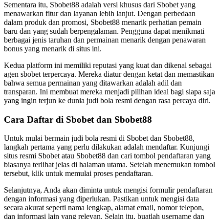
Sementara itu, Sbobet88 adalah versi khusus dari Sbobet yang
menawarkan fitur dan layanan lebih lanjut. Dengan perbedaan
dalam produk dan promosi, Sbobet88 menarik perhatian pemain
baru dan yang sudah berpengalaman. Pengguna dapat menikmati
berbagai jenis taruhan dan permainan menarik dengan penawaran
bonus yang menarik di situs ini.
Kedua platform ini memiliki reputasi yang kuat dan dikenal sebagai
agen sbobet terpercaya. Mereka diatur dengan ketat dan memastikan
bahwa semua permainan yang ditawarkan adalah adil dan
transparan. Ini membuat mereka menjadi pilihan ideal bagi siapa saja
yang ingin terjun ke dunia judi bola resmi dengan rasa percaya diri.
Cara Daftar di Sbobet dan Sbobet88
Untuk mulai bermain judi bola resmi di Sbobet dan Sbobet88,
langkah pertama yang perlu dilakukan adalah mendaftar. Kunjungi
situs resmi Sbobet atau Sbobet88 dan cari tombol pendaftaran yang
biasanya terlihat jelas di halaman utama. Setelah menemukan tombol
tersebut, klik untuk memulai proses pendaftaran.
Selanjutnya, Anda akan diminta untuk mengisi formulir pendaftaran
dengan informasi yang diperlukan. Pastikan untuk mengisi data
secara akurat seperti nama lengkap, alamat email, nomor telepon,
dan informasi lain yang relevan. Selain itu, buatlah username dan